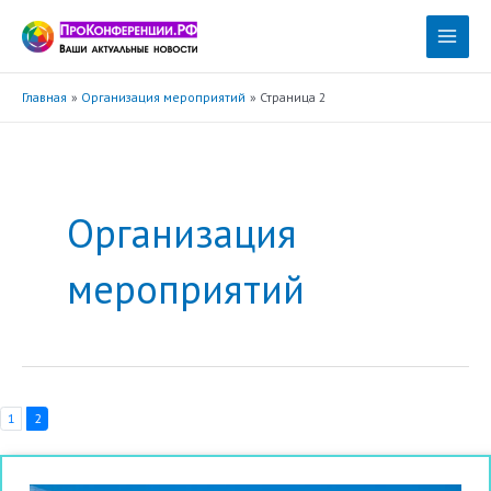
Перейти
к
Main
содержимому
Menu
Главная
Организация мероприятий
Страница 2
Организация
мероприятий
1
2