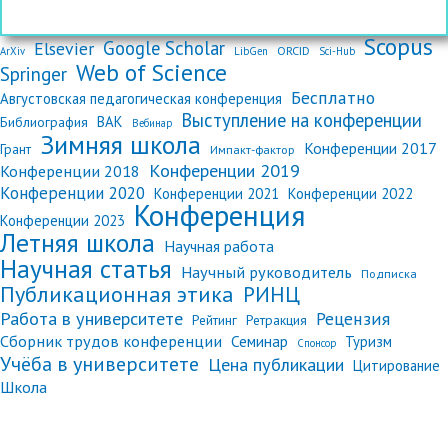
Scopus
Google Scholar
Elsevier
ORCID
ArXiv
LibGen
Sci-Hub
Web of Science
Springer
Бесплатно
Августовская педагогическая конференция
Выступление на конференции
ВАК
Библиография
Вебинар
Зимняя школа
Конференции 2017
Грант
Импакт-фактор
Конференции 2019
Конференции 2018
Конференции 2020
Конференции 2021
Конференции 2022
Конференция
Конференции 2023
Летняя школа
Научная работа
Научная статья
Научный руководитель
Подписка
Публикационная этика
РИНЦ
Работа в университете
Рецензия
Рейтинг
Ретракция
Сборник трудов конференции
Семинар
Туризм
Спонсор
Учёба в университете
Цена публикации
Цитирование
Школа