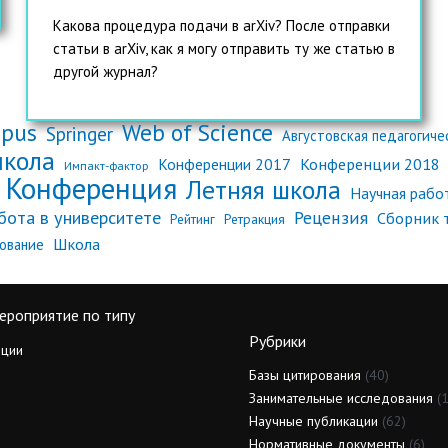
Какова процедура подачи в arXiv? После отправки
статьи в arXiv, как я могу отправить ту же статью в
другой журнал?
opus
Web of Science
Springer
Августовская педагогич
школа
Конференции 2018
Конференции 2017
Импакт-фактор
Конференция
Летняя школа
Научная рабо
бота в университете
Рецензия
Сборник 
Рейтинг
Ретракция
Школа
ование
ероприятие по типу
Рубрики
ции
Базы цитирования
(40)
Занимательные исследования
(1
Научные публикации
(62)
Нормативные документы
(6)