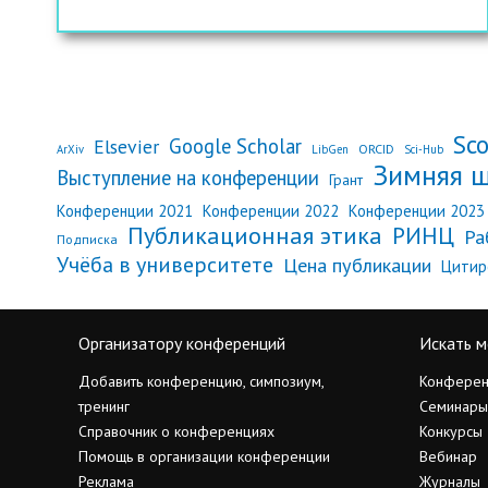
Sc
Google Scholar
Elsevier
ORCID
ArXiv
LibGen
Sci-Hub
Зимняя 
Выступление на конференции
Грант
Конференции 2021
Конференции 2022
Конференции 2023
Публикационная этика
РИНЦ
Ра
Подписка
Учёба в университете
Цена публикации
Цитир
Организатору конференций
Искать м
Добавить конференцию, симпозиум,
Конферен
тренинг
Семинары
Справочник о конференциях
Конкурсы
Помощь в организации конференции
Вебинар
Реклама
Журналы