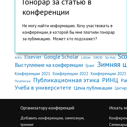
Гонорар за статью в
конференции
Не могу найти информацию. Хочу участвовать в
конференции, в которой бы мне платили гонорар
за публикацию. Может кто подскажет?
Sc
Google Scholar
Elsevier
ORCID
ArXiv
LibGen
Sci-Hub
Зимняя 
Выступление на конференции
Грант
Конференции 2021
Конференции 2022
Конференции 2023
Публикационная этика
РИНЦ
Ра
Подписка
Учёба в университете
Цена публикации
Цитир
Организатору конференций
Искать м
Добавить конференцию, симпозиум,
Конферен
тренинг
Семинары