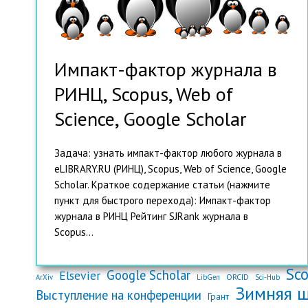
Импакт-фактор журнала в
РИНЦ, Scopus, Web of
Science, Google Scholar
Задача: узнать импакт-фактор любого журнала в
eLIBRARY.RU (РИНЦ), Scopus, Web of Science, Google
Scholar. Краткое содержание статьи (нажмите
пункт для быстрого перехода): Импакт-фактор
журнала в РИНЦ Рейтинг SJRank журнала в
Scopus...
Sc
Google Scholar
Elsevier
ORCID
ArXiv
LibGen
Sci-Hub
Зимняя 
Выступление на конференции
Грант