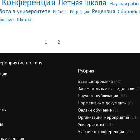
Конференция
Летняя школа
Научная рабо
бота в университете
Рецензия
Сборник 
Рейтинг
Ретракция
Школа
ование
1
2
ероприятие по типу
Рубрики
ции
Базы цитирования
(40)
Занимательные исследования
(1
Научные публикации
(62)
Нормативные документы
(6)
олы
Онлайн обучение
(2)
Организация мероприятий
(11)
ды
Университеты
(31)
Участие в конференции
(77)
ные издания