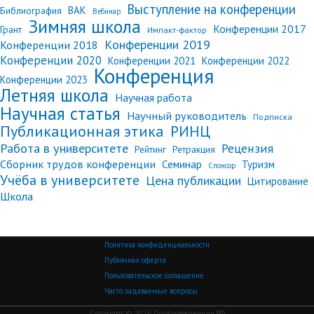
Выступление на конференции
ВАК
Библиография
Вебинар
Зимняя школа
Конференции 2017
Грант
Импакт-фактор
Конференции 2019
Конференции 2018
Конференции 2020
Конференции 2021
Конференции 2022
Конференция
Конференции 2023
Летняя школа
Научная работа
Научная статья
Научный руководитель
Подписка
Публикационная этика
РИНЦ
Работа в университете
Рецензия
Рейтинг
Ретракция
Сборник трудов конференции
Семинар
Туризм
Спонсор
Учёба в университете
Цена публикации
Цитирование
Школа
Политика конфиденциальности
Публичная оферта
Пользовательское соглашение
Часто задаваемые вопросы
Copyright © 2026 ПроКонференции.РФ