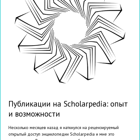
Публикации на Scholarpedia: опыт
и возможности
Несколько месяцев назад я наткнулся на рецензируемый
открытый доступ энциклопедии Scholarpedia и мне это