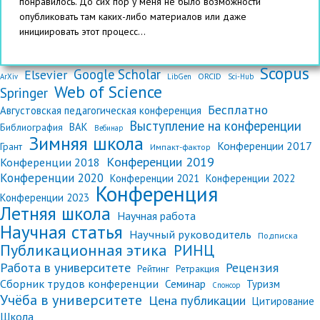
понравилось. До сих пор у меня не было возможности
опубликовать там каких-либо материалов или даже
инициировать этот процесс...
Scopus
Google Scholar
Elsevier
ORCID
ArXiv
LibGen
Sci-Hub
Web of Science
Springer
Бесплатно
Августовская педагогическая конференция
Выступление на конференции
ВАК
Библиография
Вебинар
Зимняя школа
Конференции 2017
Грант
Импакт-фактор
Конференции 2019
Конференции 2018
Конференции 2020
Конференции 2021
Конференции 2022
Конференция
Конференции 2023
Летняя школа
Научная работа
Научная статья
Научный руководитель
Подписка
Публикационная этика
РИНЦ
Работа в университете
Рецензия
Рейтинг
Ретракция
Сборник трудов конференции
Семинар
Туризм
Спонсор
Учёба в университете
Цена публикации
Цитирование
Школа