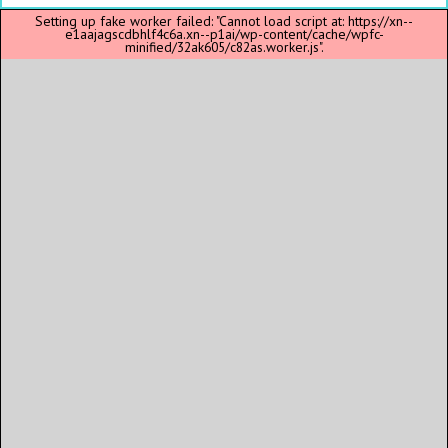
Setting up fake worker failed: "Cannot load script at: https://xn--
e1aajagscdbhlf4c6a.xn--p1ai/wp-content/cache/wpfc-
minified/32ak605/c82as.worker.js".