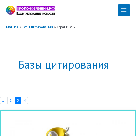
Перейти
к
Main
содержимому
Menu
Главная
Базы цитирования
Страница 3
Базы цитирования
1
2
3
4