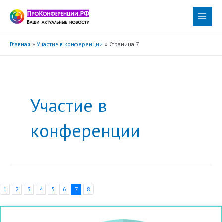
Перейти
к
Main
содержимому
Menu
Главная
Участие в конференции
Страница 7
Участие в
конференции
1
2
3
4
5
6
7
8