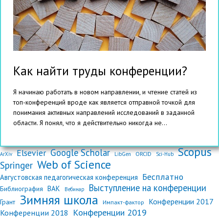
Как найти труды конференции?
Я начинаю работать в новом направлении, и чтение статей из
топ-конференций вроде как является отправной точкой для
понимания активных направлений исследований в заданной
области. Я понял, что я действительно никогда не...
Scopus
Google Scholar
Elsevier
ORCID
ArXiv
LibGen
Sci-Hub
Web of Science
Springer
Бесплатно
Августовская педагогическая конференция
Выступление на конференции
ВАК
Библиография
Вебинар
Зимняя школа
Конференции 2017
Грант
Импакт-фактор
Конференции 2019
Конференции 2018