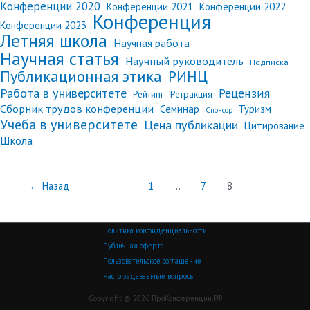
Конференции 2020
Конференции 2021
Конференции 2022
Конференция
Конференции 2023
Летняя школа
Научная работа
Научная статья
Научный руководитель
Подписка
Публикационная этика
РИНЦ
Работа в университете
Рецензия
Рейтинг
Ретракция
Сборник трудов конференции
Семинар
Туризм
Спонсор
Учёба в университете
Цена публикации
Цитирование
Школа
←
Назад
1
…
7
8
Политика конфиденциальности
Публичная оферта
Пользовательское соглашение
Часто задаваемые вопросы
Copyright © 2026 ПроКонференции.РФ