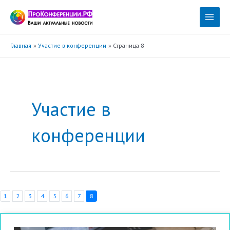
Перейти
к
Main
содержимому
Menu
Главная
Участие в конференции
Страница 8
Участие в
конференции
1
2
3
4
5
6
7
8